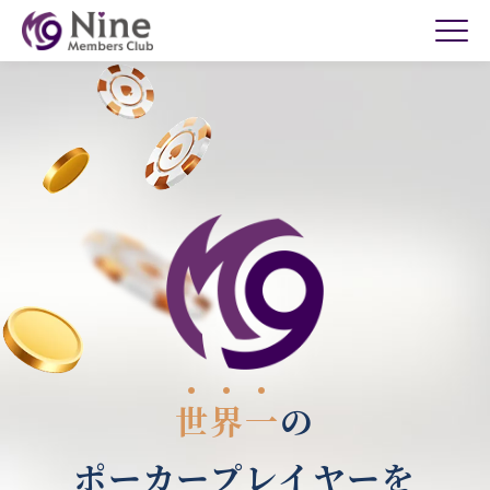
世
界
一
の
ポーカープレイヤーを