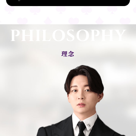
PHILOSOPHY
理念