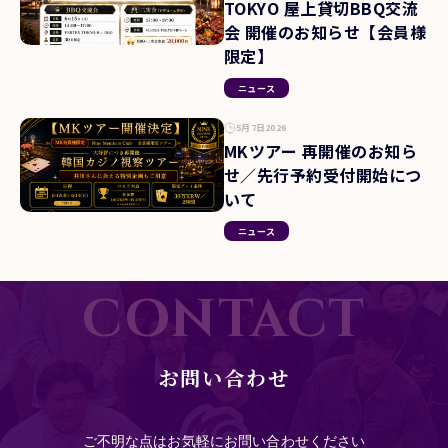
TOKYO 屋上貸切BBQ交流
会 開催のお知らせ【会員様
限定】
ニュース
5月7日2026
MKツアー 再開催のお知ら
せ／先行予約受付開始につ
いて
ニュース
CONTACT
お問い合わせ
ご不明な点はお気軽にお問い合わせください