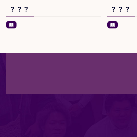
？？？
？？？